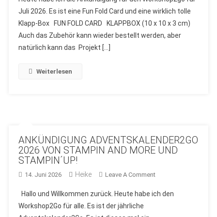
–
Juli 2026. Es ist eine Fun Fold Card und eine wirklich tolle
#058
Klapp-Box FUN FOLD CARD KLAPPBOX (10 x 10 x 3 cm)
–
JULI
Auch das Zubehör kann wieder bestellt werden, aber
2026
natürlich kann das Projekt […]
MIT
PRODUKTE
Weiterlesen
VON
STAMPIN
´UP!
–
STAMPIN
AND
ANKÜNDIGUNG ADVENTSKALENDER2GO
MORE
2026 VON STAMPIN AND MORE UND
STAMPIN´UP!
Heike
On
14. Juni 2026
Leave A Comment
ANKÜNDIGUNG
Hallo und Willkommen zurück. Heute habe ich den
ADVENTSKALENDER
Workshop2Go für alle. Es ist der jährliche
2026