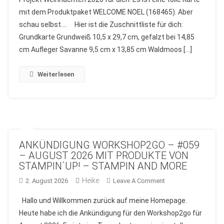
–
mit dem Produktpaket WELCOME NOEL (168465). Aber
2.
schau selbst…. Hier ist die Zuschnittliste für dich:
PROJEKT
MIT
Grundkarte Grundweiß 10,5 x 29,7 cm, gefalzt bei 14,85
DEM
cm Aufleger Savanne 9,5 cm x 13,85 cm Waldmoos […]
PRODUKTPAKET
“WELCOME
Weiterlesen
NOEL”
VON
STAMPIN
´UP!
–
STAMPIN
ANKÜNDIGUNG WORKSHOP2GO – #059
AND
– AUGUST 2026 MIT PRODUKTE VON
MORE
STAMPIN´UP! – STAMPIN AND MORE
Heike
On
2. August 2026
Leave A Comment
ANKÜNDIGUNG
Hallo und Willkommen zurück auf meine Homepage.
WORKSHOP2GO
Heute habe ich die Ankündigung für den Workshop2go für
–