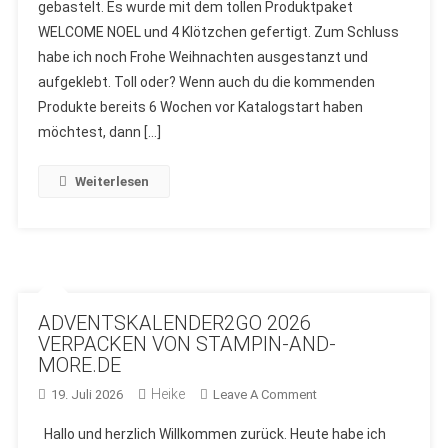
gebastelt. Es wurde mit dem tollen Produktpaket
MIT
WELCOME NOEL und 4 Klötzchen gefertigt. Zum Schluss
DEM
PRODUKTPAKET
habe ich noch Frohe Weihnachten ausgestanzt und
“WELCOME
aufgeklebt. Toll oder? Wenn auch du die kommenden
NOEL”
Produkte bereits 6 Wochen vor Katalogstart haben
VON
möchtest, dann […]
STAMPIN
´UP!
Weiterlesen
ADVENTSKALENDER2GO 2026
VERPACKEN VON STAMPIN-AND-
MORE.DE
Heike
On
19. Juli 2026
Leave A Comment
ADVENTSKALENDER2
Hallo und herzlich Willkommen zurück. Heute habe ich
2026