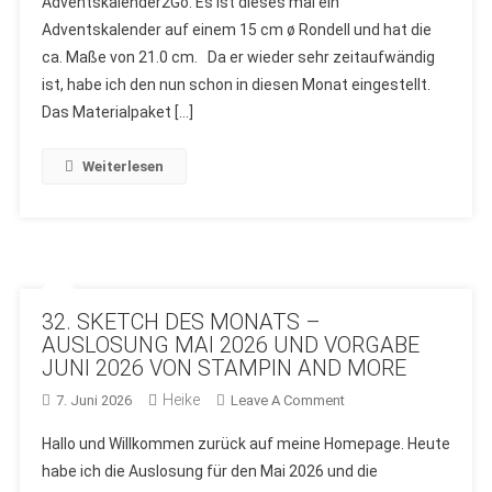
Adventskalender2Go. Es ist dieses mal ein
VON
Adventskalender auf einem 15 cm ø Rondell und hat die
STAMPIN
AND
ca. Maße von 21.0 cm. Da er wieder sehr zeitaufwändig
MORE
ist, habe ich den nun schon in diesen Monat eingestellt.
UND
Das Materialpaket […]
STAMPIN
´UP!
Weiterlesen
32. SKETCH DES MONATS –
AUSLOSUNG MAI 2026 UND VORGABE
JUNI 2026 VON STAMPIN AND MORE
Heike
On
7. Juni 2026
Leave A Comment
32.
Hallo und Willkommen zurück auf meine Homepage. Heute
SKETCH
habe ich die Auslosung für den Mai 2026 und die
DES