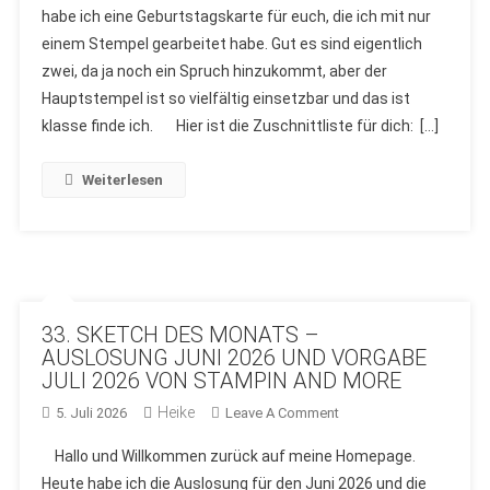
habe ich eine Geburtstagskarte für euch, die ich mit nur
DEM
einem Stempel gearbeitet habe. Gut es sind eigentlich
STEMPELSET
zwei, da ja noch ein Spruch hinzukommt, aber der
“INKED
FLORED”
Hauptstempel ist so vielfältig einsetzbar und das ist
VON
klasse finde ich. Hier ist die Zuschnittliste für dich: […]
STAMPIN
´UP!
Weiterlesen
UND
STAMPIN
AND
MORE
33. SKETCH DES MONATS –
AUSLOSUNG JUNI 2026 UND VORGABE
JULI 2026 VON STAMPIN AND MORE
Heike
On
5. Juli 2026
Leave A Comment
33.
Hallo und Willkommen zurück auf meine Homepage.
SKETCH
Heute habe ich die Auslosung für den Juni 2026 und die
DES