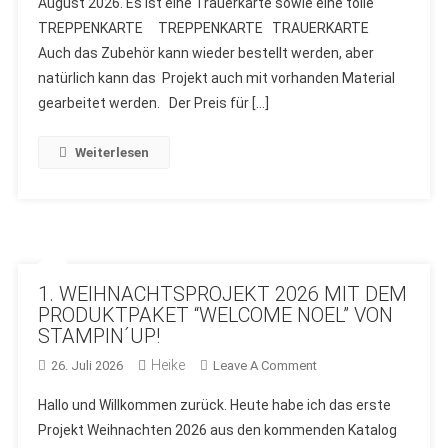
August 2026. Es ist eine Trauerkarte sowie eine tolle
#059
TREPPENKARTE TREPPENKARTE TRAUERKARTE
–
AUGUST
Auch das Zubehör kann wieder bestellt werden, aber
2026
natürlich kann das Projekt auch mit vorhanden Material
MIT
gearbeitet werden. Der Preis für […]
PRODUKTE
VON
Weiterlesen
STAMPIN
´UP!
–
STAMPIN
AND
MORE
1. WEIHNACHTSPROJEKT 2026 MIT DEM
PRODUKTPAKET “WELCOME NOEL” VON
STAMPIN´UP!
Heike
On
26. Juli 2026
Leave A Comment
1.
Hallo und Willkommen zurück. Heute habe ich das erste
WEIHNACHTSPROJEK
Projekt Weihnachten 2026 aus den kommenden Katalog
2026