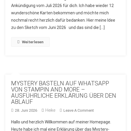
Ankündigung vom Juli 2026 für dich. Ich habe wieder 12
MONATS
wunderschöne Karten bekommen und möchte mich
–
AUSLOSUNG
nochmal recht herzlich dafür bedanken. Hier meine Idee
JUNI
zu den Sketch vom Juni 2026 und das sind die […]
2026
UND
Weiterlesen
VORGABE
JULI
2026
VON
STAMPIN
AND
MYSTERY BASTELN AUF WHATSAPP
MORE
VON STAMPIN AND MORE –
AUSFÜHRLICHE ERKLÄRUNG ÜBER DEN
ABLAUF
Heike
On
28. Juni 2026
Leave A Comment
MYSTERY
Hallo und herzlich Willkommen auf meiner Homepage.
BASTELN
Heute habe ich mal eine Erklärung über das Mystery-
AUF