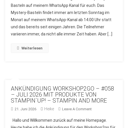
Basteln auf meinem WhatsApp Kanal für euch. Das
WHATSAPP
Mystery-Basteln findet immer am letzten Sonntag im
VON
STAMPIN
Monat auf meinem WhatsApp-Kanal ab 14.00 Uhr statt
AND
und das bereits seit einigen Jahren. Die Teilnehmer
MORE
variieren immer, da nicht alle immer Zeit haben. Aber […]
–
AUSFÜHRLICHE
Weiterlesen
ERKLÄRUNG
ÜBER
DEN
ABLAUF
ANKÜNDIGUNG WORKSHOP2GO – #058
– JULI 2026 MIT PRODUKTE VON
STAMPIN´UP! – STAMPIN AND MORE
Heike
On
21. Juni 2026
Leave A Comment
ANKÜNDIGUNG
Hallo und Willkommen zurück auf meine Homepage.
WORKSHOP2GO
Heute habe ich die Ankündigung für den Workshop2go für