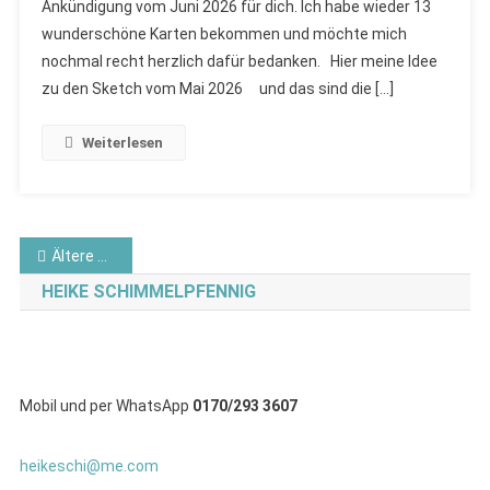
Ankündigung vom Juni 2026 für dich. Ich habe wieder 13
MONATS
wunderschöne Karten bekommen und möchte mich
–
AUSLOSUNG
nochmal recht herzlich dafür bedanken. Hier meine Idee
MAI
zu den Sketch vom Mai 2026 und das sind die […]
2026
UND
Weiterlesen
VORGABE
JUNI
2026
VON
Beitragsnavigation
Ältere Beiträge
STAMPIN
AND
HEIKE SCHIMMELPFENNIG
MORE
Mobil und per WhatsApp
0170/293 3607
heikeschi@me.com