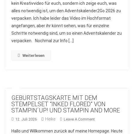
kein Kreativvideo für euch, sondern ich zeige euch, was
VERPACKEN
alles notwendig ist, um den Adventskalender2Go 2026 zu
VON
verpacken. Ich habe leider das Video im Hochformat
STAMPIN-
AND-
angefangen, aber ihr könnt sehen, was für einzelne
MORE.DE
Schritte notwendig sind, um so einen Adventskalender zu
verpacken. Nochmal zur Info […]
Weiterlesen
GEBURTSTAGSKARTE MIT DEM
STEMPELSET “INKED FLORED” VON
STAMPIN´UP! UND STAMPIN AND MORE
Heike
On
12. Juli 2026
Leave A Comment
GEBURTSTAGSKARTE
Hallo und Willkommen zurück auf meine Homepage. Heute
MIT