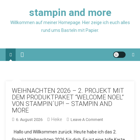
Skip
stampin and more
to
content
Willkommen auf meiner Homepage. Hier zeige ich euch alles
rund ums Basteln mit Papier.
WEIHNACHTEN 2026 – 2. PROJEKT MIT
DEM PRODUKTPAKET “WELCOME NOEL”
VON STAMPIN´UP! – STAMPIN AND
MORE
Heike
On
6. August 2026
Leave A Comment
WEIHNACHTEN
Hallo und Willkommen zurück. Heute habe ich das 2.
2026
Projekt Weihnachten 2026 für dich. Es ist eine tolle Karte