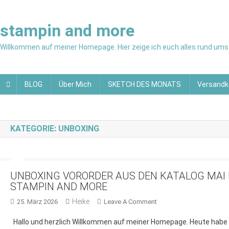
Skip
to
stampin and more
content
Willkommen auf meiner Homepage. Hier zeige ich euch alles rund ums 
BLOG
Über Mich
SKETCH DES MONATS
Versandk
KATEGORIE:
UNBOXING
UNBOXING VORORDER AUS DEN KATALOG MAI B
STAMPIN AND MORE
Heike
On
25. März 2026
Leave A Comment
UNBOXING
Hallo und herzlich Willkommen auf meiner Homepage. Heute habe
VORORDER