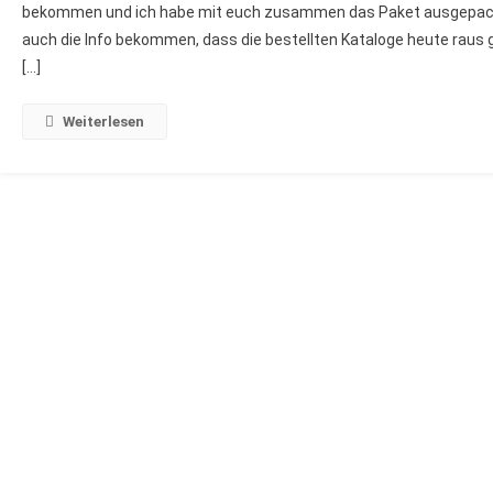
bekommen und ich habe mit euch zusammen das Paket ausgepackt.
AUS
auch die Info bekommen, dass die bestellten Kataloge heute raus
DEN
[…]
KATALOG
MAI
BIS
Weiterlesen
AUGUST
2026
VON
STAMPIN
´UP!
–
STAMPIN
AND
MORE