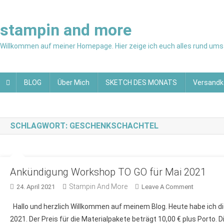
Skip
to
stampin and more
content
Willkommen auf meiner Homepage. Hier zeige ich euch alles rund ums 
BLOG
Über Mich
SKETCH DES MONATS
Versandk
SCHLAGWORT:
GESCHENKSCHACHTEL
Ankündigung Workshop TO GO für Mai 2021
Stampin And More
On
24. April 2021
Leave A Comment
Ankündig
Hallo und herzlich Willkommen auf meinem Blog. Heute habe ich d
Workshop
2021. Der Preis für die Materialpakete beträgt 10,00 € plus Porto. D
TO