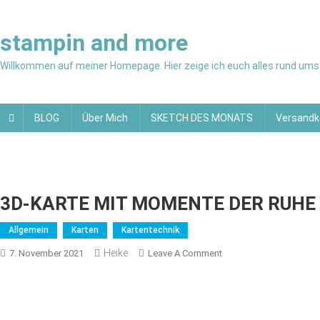
Skip
to
stampin and more
content
Willkommen auf meiner Homepage. Hier zeige ich euch alles rund ums 
BLOG
Über Mich
SKETCH DES MONATS
Versandk
3D-KARTE MIT MOMENTE DER RUHE 
Allgemein
Karten
Kartentechnik
Heike
On
7. November 2021
Leave A Comment
3D-
KARTE
MIT
MOMENTE