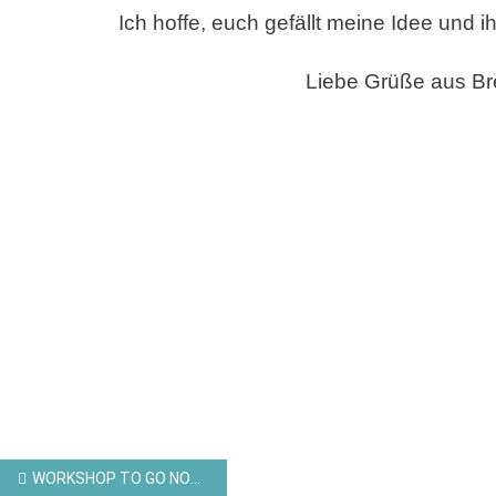
Ich hoffe, euch gefällt meine Idee und 
Liebe Grüße aus B
Beitragsnavigation
WORKSHOP TO GO NOVEMBER – MINIALBUM