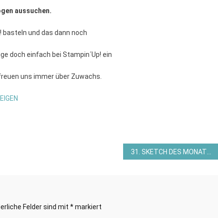
ogen aussuchen.
! basteln und das dann noch
e doch einfach bei Stampin´Up! ein
 freuen uns immer über Zuwachs.
EIGEN
31. SKETCH DES MONATS – AUSLOSUNG APRIL 2026 UND VORGABE MAI 2026 VON STAMPIN AND MORE
erliche Felder sind mit
*
markiert