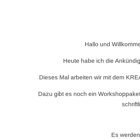
WORKSHOP2G
–
#056
–
MAI
2026
Hallo und Willkomm
MIT
PRODUKTE
Heute habe ich die Ankündi
VON
STAMPIN
´UP!
Dieses Mal arbeiten wir mit dem
KRE
–
STAMPIN
Dazu gibt es noch ein Workshoppaket 
AND
MORE
schrift
Es werden 