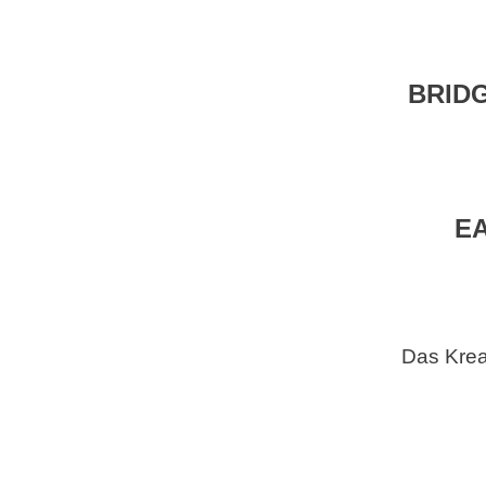
BRID
E
Das Krea