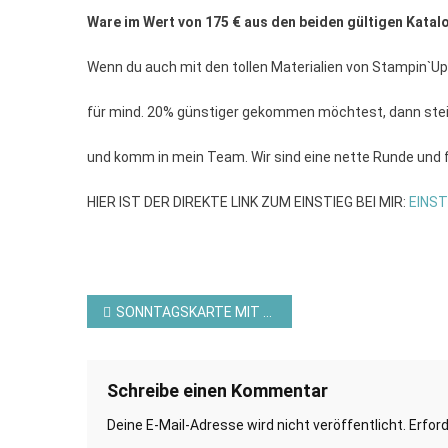
Ware im Wert von 175 € aus den beiden gültigen
Katal
Wenn du auch mit den tollen Materialien von Stampin`Up
für mind. 20% günstiger gekommen möchtest, dann steig
und komm in mein Team. Wir sind eine nette Runde und
HIER IST DER DIREKTE LINK ZUM EINSTIEG BEI MIR:
EINST
Beitragsnavigation
SONNTAGSKARTE MIT DEM PRODUKTPAKET “POST MIT MEERWERT” VON STAMPIN´UP! UND STAMPIN AND MORE
Schreibe einen Kommentar
Deine E-Mail-Adresse wird nicht veröffentlicht.
Erford