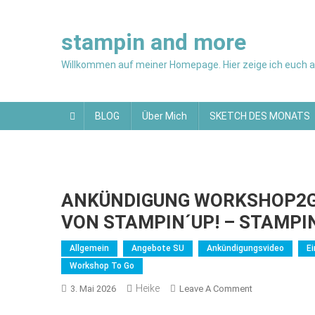
Skip
to
stampin and more
content
Willkommen auf meiner Homepage. Hier zeige ich euch al
BLOG
Über Mich
SKETCH DES MONATS
ANKÜNDIGUNG WORKSHOP2GO 
VON STAMPIN´UP! – STAMPI
Allgemein
Angebote SU
Ankündigungsvideo
E
Workshop To Go
Heike
On
3. Mai 2026
Leave A Comment
ANKÜNDIGUN