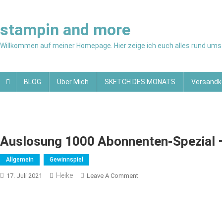
Skip
to
stampin and more
content
Willkommen auf meiner Homepage. Hier zeige ich euch alles rund ums 
BLOG
Über Mich
SKETCH DES MONATS
Versandk
Auslosung 1000 Abonnenten-Spezial 
Allgemein
Gewinnspiel
Heike
On
17. Juli 2021
Leave A Comment
Auslosung
1000
Abonnenten-
Spezial