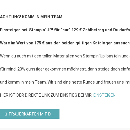
ACHTUNG! KOMM IN MEIN TEAM…
Einsteigen bei Stampin`UP!
für “nur” 129 € Zahlbetrag und Du darfs
Ware im Wert von 175 € aus den beiden gültigen
Katalogen aussuch
Wenn du auch mit den tollen Materialien von Stampin`Up! basteln und
für mind. 20% günstiger gekommen möchtest, dann steige doch einfa
und komm in mein Team. Wir sind eine nette Runde und freuen uns i
HIER IST DER DIREKTE LINK ZUM EINSTIEG BEI MIR:
EINSTEIGEN
Beitragsnavigation
TRAUERKARTEN MIT DEM PRODUKTPAKET HEXAGONE VON HERZEN