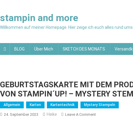
Skip
to
stampin and more
content
Willkommen auf meiner Homepage. Hier zeige ich euch alles rund ums 
BLOG
Über Mich
SKETCH DES MONATS
Versandk
GEBURTSTAGSKARTE MIT DEM PRO
VON STAMPIN´UP! – MYSTERY STE
Allgemein
Karten
Kartentechnik
Mystery Stempeln
Heike
On
24. September 2023
Leave A Comment
GEBURTSTAGSKART
MIT