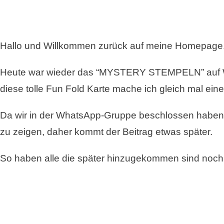
DEM
PRODUKTPAKET
HERBSTBLÄTTE
VON
Hallo und Willkommen zurück auf meine Homepage
STAMPIN
´UP!
Heute war wieder das “MYSTERY STEMPELN” auf Wh
–
MYSTERY
diese tolle Fun Fold Karte mache ich gleich mal ein
STEMPELN
Da wir in der WhatsApp-Gruppe beschlossen haben, 
zu zeigen, daher kommt der Beitrag etwas später.
So haben alle die später hinzugekommen sind noc