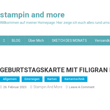
Skip
to
stampin and more
content
Willkommen auf meiner Homepage. Hier zeige ich euch alles rund ums 
BLOG
Über Mich
SKETCH DES MONATS
Versandk
GEBURTSTAGSKARTE MIT FILIGRAN
Allgemein
Einsteigen
Karten
Kartentechnik
Stampin And More
On
26. Februar 2023
Leave A Comment
GEBURTS
MIT
FILIGRAN
FLORAL