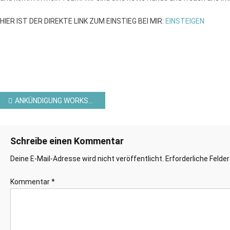
HIER IST DER DIREKTE LINK ZUM EINSTIEG BEI MIR:
EINSTEIGEN
Beitragsnavigation
ANKÜNDIGUNG WORKSHOP2GO FÜR DEN MÄRZ 2023 MIT STAMPIN´UP!© PRODUKTE
Schreibe einen Kommentar
Deine E-Mail-Adresse wird nicht veröffentlicht.
Erforderliche Felde
Kommentar
*