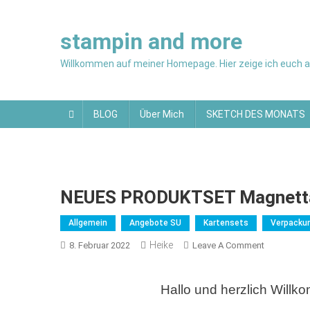
Skip
to
stampin and more
content
Willkommen auf meiner Homepage. Hier zeige ich euch al
BLOG
Über Mich
SKETCH DES MONATS
NEUES PRODUKTSET Magnetta
Allgemein
Angebote SU
Kartensets
Verpacku
Heike
On
8. Februar 2022
Leave A Comment
NEUES
PRODUKT
Hallo und herzlich Will
Magnettafe
Set