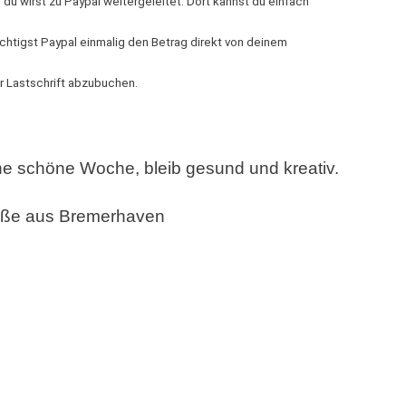
u wirst zu Paypal weitergeleitet. Dort kannst du einfach
htigst Paypal einmalig den Betrag direkt von deinem
r Lastschrift abzubuchen.
ne schöne Woche, bleib gesund und kreativ.
üße aus Bremerhaven