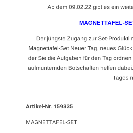
Ab dem 09.02.22 gibt es ein weit
NEUER
TAG-
NEUES
MAGNETTAFEL-SE
GLÜCK
Der jüngste Zugang zur Set-Produktli
Magnettafel-Set Neuer Tag, neues Glück 
der Sie die Aufgaben für den Tag ordnen 
aufmunternden Botschaften helfen dabei. 
Tages n
Artikel-Nr. 159335
MAGNETTAFEL-SET