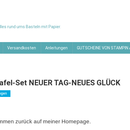
les rund ums Basteln mit Papier.
Versandkosten
Anleitungen
GUTSCHEINE VON STAMPIN
fel-Set NEUER TAG-NEUES GLÜCK
ngen
SET
kommen zurück auf meiner Homepage.
l-