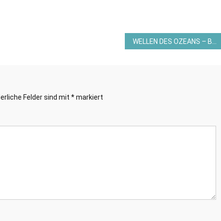
WELLEN DES OZEANS – BOX UND KARTE – Stampin´Up! ©
erliche Felder sind mit
*
markiert