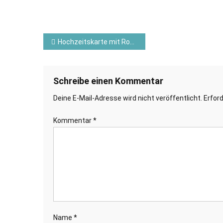
Beitragsnavigation
Hochzeitskarte mit Rosette und dem PP Glückskranich – Stampin`Up! ©
Schreibe einen Kommentar
Deine E-Mail-Adresse wird nicht veröffentlicht.
Erford
Kommentar
*
Name
*