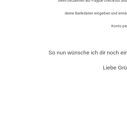
beim bezahlten auf Paypal checkout und d
deine Bankdaten eingeben und ermäc
Konto pe
So nun wünsche ich dir noch ei
Liebe Gr