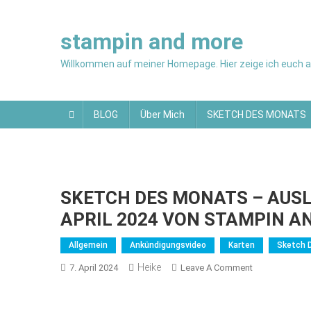
Skip
to
stampin and more
content
Willkommen auf meiner Homepage. Hier zeige ich euch al
BLOG
Über Mich
SKETCH DES MONATS
SKETCH DES MONATS – AUS
APRIL 2024 VON STAMPIN A
Allgemein
Ankündigungsvideo
Karten
Sketch 
Heike
On
7. April 2024
Leave A Comment
SKETCH
DES