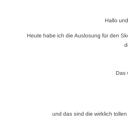
MONATS
–
AUSLOSUNG
Hallo un
MÄRZ
2024
UND
Heute habe ich die Auslosung für den S
VORLAGE
d
APRIL
2024
VON
STAMPIN
Das 
AND
MORE
und das sind die wirklich toll