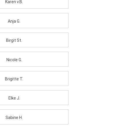
Karen v.B.
Anja G.
Birgit St.
Nicole G.
Brigitte T.
Elke J.
Sabine H.