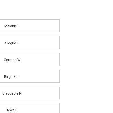
Melanie E.
Siegrid K.
Carmen W.
Birgit Sch.
Claudette R.
Anke D.