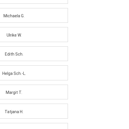
Michaela G.
Ulrike W.
Edith Sch.
Helga Sch.-L.
Margit T.
Tatjana H.