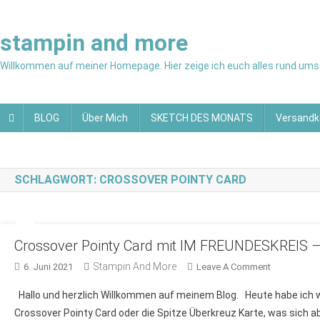
Skip
to
stampin and more
content
Willkommen auf meiner Homepage. Hier zeige ich euch alles rund ums 
BLOG
Über Mich
SKETCH DES MONATS
Versandk
SCHLAGWORT:
CROSSOVER POINTY CARD
Crossover Pointy Card mit IM FREUNDESKREIS 
Stampin And More
On
6. Juni 2021
Leave A Comment
Crossover
Hallo und herzlich Willkommen auf meinem Blog. Heute habe ich wi
Pointy
Crossover Pointy Card oder die Spitze Überkreuz Karte, was sich abe
Card