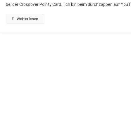
bei der Crossover Pointy Card. Ich bin beim durchzappen auf YouT
Mit
IM
FREUNDESK
Weiterlesen
–
Stampin`UP
®