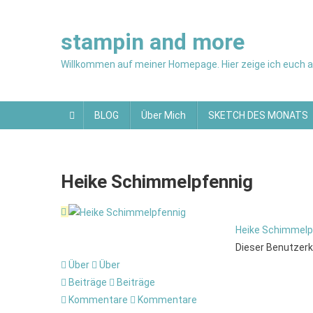
Skip
to
stampin and more
content
Willkommen auf meiner Homepage. Hier zeige ich euch al
BLOG
Über Mich
SKETCH DES MONATS
Heike Schimmelpfennig
Heike Schimmelp
Dieser Benutzerk
Über
Über
Beiträge
Beiträge
Kommentare
Kommentare