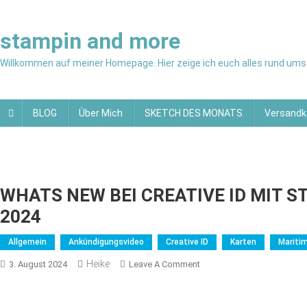
Skip
to
stampin and more
content
Willkommen auf meiner Homepage. Hier zeige ich euch alles rund ums 
BLOG
Über Mich
SKETCH DES MONATS
Versandk
WHATS NEW BEI CREATIVE ID MIT 
2024
Allgemein
Ankündigungsvideo
Creative ID
Karten
Mariti
Heike
On
3. August 2024
Leave A Comment
WHATS
NEW