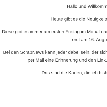
BEI
Hallo und Willkomm
CREATIVE
ID
MIT
Heute gibt es die Neuigkeit
STAMPIN
AND
Diese gibt es immer am ersten Freitag im Monat 
MORE
erst am 16. Augu
IM
AUGUST
2024
Bei den ScrapNews kann jeder dabei sein, der sic
per Mail eine Erinnerung und den Link
Das sind die Karten, die ich bis