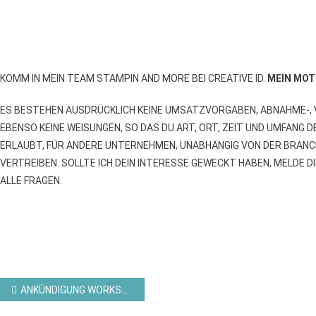
KOMM IN MEIN TEAM STAMPIN AND MORE BEI CREATIVE ID.
MEIN MOT
ES BESTEHEN AUSDRÜCKLICH KEINE UMSATZVORGABEN, ABNAHME-, V
EBENSO KEINE WEISUNGEN, SO DAS DU ART, ORT, ZEIT UND UMFANG DE
ERLAUBT, FÜR ANDERE UNTERNEHMEN, UNABHÄNGIG VON DER BRANC
VERTREIBEN. SOLLTE ICH DEIN INTERESSE GEWECKT HABEN, MELDE DI
ALLE FRAGEN.
Beitragsnavigation
ANKÜNDIGUNG WORKSHOP2GO #037 FÜR DEN AUGUST 2024 VON STAMPIN AND MORE MIT PRODUKTE VON CREATIVE ID