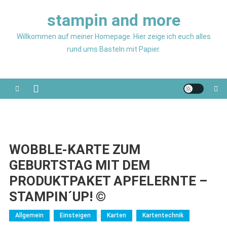
Skip
stampin and more
to
content
Willkommen auf meiner Homepage. Hier zeige ich euch alles
rund ums Basteln mit Papier.
WOBBLE-KARTE ZUM
GEBURTSTAG MIT DEM
PRODUKTPAKET APFELERNTE –
STAMPIN´UP! ©
Allgemein
Einsteigen
Karten
Kartentechnik