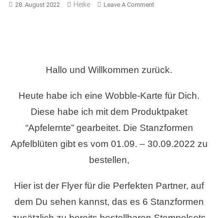
Heike
On
28. August 2022
Leave A Comment
WOBBLE-
KARTE
ZUM
GEBURTSTAG
MIT
Hallo und Willkommen zurück.
DEM
PRODUKTPAKET
APFELERNTE
Heute habe ich eine Wobble-Karte für Dich.
–
Diese habe ich mit dem Produktpaket
STAMPIN
“Apfelernte” gearbeitet. Die Stanzformen
´UP!
©
Apfelblüten gibt es vom 01.09. – 30.09.2022 zu
bestellen,
Hier ist der Flyer für die Perfekten Partner, auf
dem Du sehen kannst, das es 6 Stanzformen
zusätzlich zu bereits bestellbaren Stempelsets