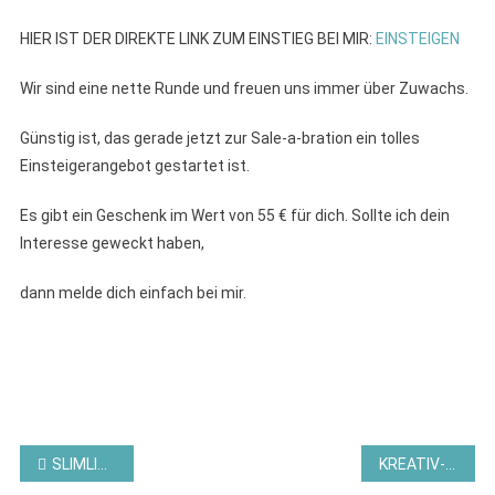
HIER IST DER DIREKTE LINK ZUM EINSTIEG BEI MIR:
EINSTEIGEN
Wir sind eine nette Runde und freuen uns immer über Zuwachs.
Günstig ist, das gerade jetzt zur Sale-a-bration ein tolles
Einsteigerangebot gestartet ist.
Es gibt ein Geschenk im Wert von 55 € für dich. Sollte ich dein
Interesse geweckt haben,
dann melde dich einfach bei mir.
Beitragsnavigation
SLIMLINE – WASSERFALLKARTE MIT DEM PRODUKTPAKET APFELERNTE – STAMPIN´UP!
KREATIV-EVENT ZUM WELTKARTENBASTELTAG AM 1. OKTOBER 2022 VON STAMPIN´UP!