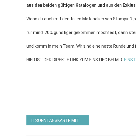
aus den beiden gültigen
Katalogen und aus den Exklus
Wenn du auch mit den tollen Materialien von Stampin`Up
für mind. 20% günstiger gekommen möchtest, dann steig
und komm in mein Team. Wir sind eine nette Runde und
HIER IST DER DIREKTE LINK ZUM EINSTIEG BEI MIR:
EINST
Beitragsnavigation
SONNTAGSKARTE MIT DEM PRODUKTPAKET RARE ROSE VON STAMPIN´UP!©