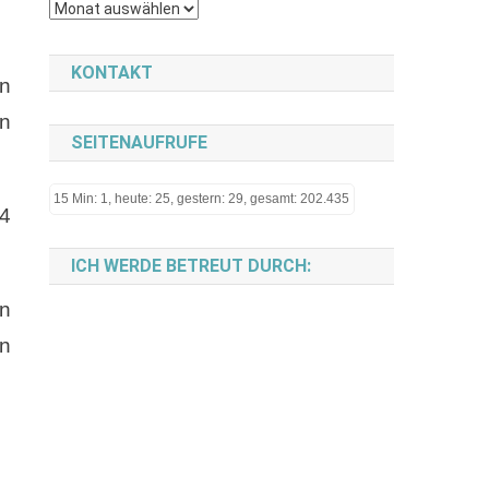
Archiv
KONTAKT
en
en
SEITENAUFRUFE
15 Min: 1, heute: 25, gestern: 29, gesamt: 202.435
4
ICH WERDE BETREUT DURCH:
en
in