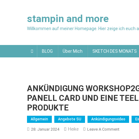
Skip
to
stampin and more
content
Willkommen auf meiner Homepage. Hier zeige ich euch al
BLOG
Über Mich
SKETCH DES MONATS
ANKÜNDIGUNG WORKSHOP2GO
PANELL CARD UND EINE TEEL
PRODUKTE
Allgemein
Angebote SU
Ankündigungsvideo
E
Heike
On
28. Januar 2024
Leave A Comment
ANKÜNDI