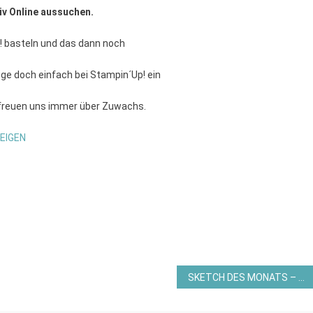
iv Online aussuchen.
! basteln und das dann noch
e doch einfach bei Stampin´Up! ein
 freuen uns immer über Zuwachs.
EIGEN
SKETCH DES MONATS – AUSLOSUNG JANUAR 2024 UND VORLAGE FEBRUAR 2024 VON STAMPIN AND MORE