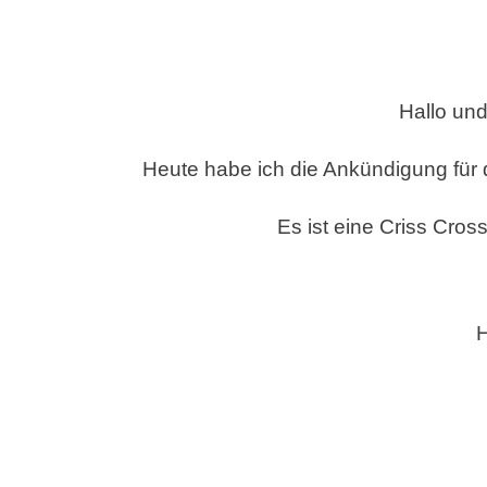
WORKSHO
–
FEBRUAR
2024
Hallo un
–
CRISS
CROSS
Heute habe ich die Ankündigung fü
PANELL
CARD
Es ist eine Criss Cros
UND
EINE
TEELICHT
MIT
H
STAMPIN
´UP!-
PRODUKT