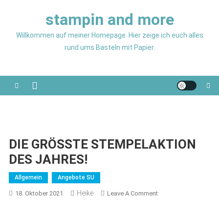
Skip
stampin and more
to
content
Willkommen auf meiner Homepage. Hier zeige ich euch alles
rund ums Basteln mit Papier.
DIE GRÖSSTE STEMPELAKTION
DES JAHRES!
Allgemein
Angebote SU
Heike
On
18. Oktober 2021
Leave A Comment
DIE
GRÖSSTE