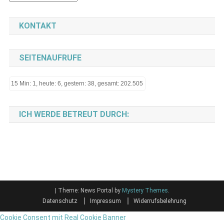
KONTAKT
SEITENAUFRUFE
15 Min: 1, heute: 6, gestern: 38, gesamt: 202.505
ICH WERDE BETREUT DURCH:
|
Theme: News Portal by
Mystery Themes
.
Datenschutz
Impressum
Widerrufsbelehrung
Cookie Consent mit Real Cookie Banner