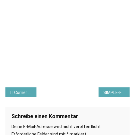
Beitragsnavigation
Corner Pop-Up Karte mit der Kollektion “Garten Eden” – Stampin´Up! ©
SIMPLE-FRAME-CARD MIT DEM PP “MOMENTE DER RUHE” – Stampin´Up! ®
Schreibe einen Kommentar
Deine E-Mail-Adresse wird nicht veröffentlicht.
Erforderliche Felder sind mit
*
markiert