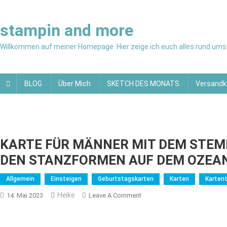
Skip
to
stampin and more
content
Willkommen auf meiner Homepage. Hier zeige ich euch alles rund ums 
BLOG
Über Mich
SKETCH DES MONATS
Versandk
KARTE FÜR MÄNNER MIT DEM STEM
DEN STANZFORMEN AUF DEM OZEAN
Allgemein
Einsteigen
Geburtstagskarten
Karten
Karten
Heike
On
14. Mai 2023
Leave A Comment
KARTE
FÜR