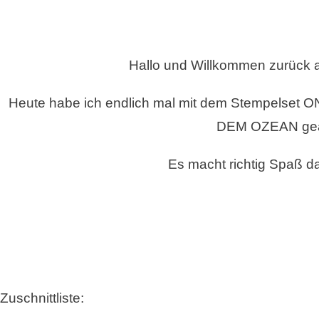
MÄNNER
MIT
DEM
STEMPELSET
Hallo und Willkommen zurück 
ON
THE
Heute habe ich endlich mal mit dem Stempelse
OCEAN
UND
DEM OZEAN gear
DEN
STANZFORMEN
Es macht richtig Spaß da
AUF
DEM
OZEAN
VON
STAMPIN`UP!
©
Zuschnittliste: