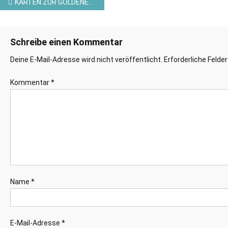
Beitragsnavigation
KARTEN ZUR GOLDENEN HOCHZEIT MIT ALTEN STAMPIN`UP!© PRODUKTEN
Schreibe einen Kommentar
Deine E-Mail-Adresse wird nicht veröffentlicht.
Erforderliche Felde
Kommentar
*
Name
*
E-Mail-Adresse
*