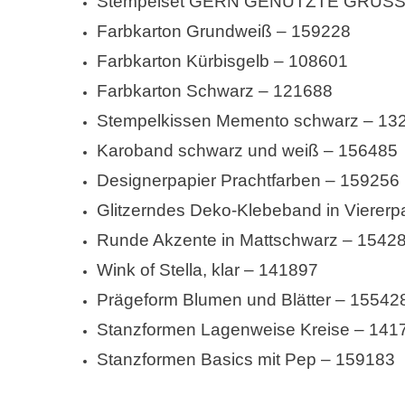
Stempelset GERN GENUTZTE GRÜSS
Farbkarton Grundweiß – 159228
Farbkarton Kürbisgelb – 108601
Farbkarton Schwarz – 121688
Stempelkissen Memento schwarz – 13
Karoband schwarz und weiß – 156485
Designerpapier Prachtfarben – 159256
Glitzerndes Deko-Klebeband in Vierer
Runde Akzente in Mattschwarz – 1542
Wink of Stella, klar – 141897
Prägeform Blumen und Blätter – 15542
Stanzformen Lagenweise Kreise – 141
Stanzformen Basics mit Pep – 159183