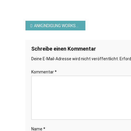
Beitragsnavigation
ANKÜNDIGUNG WORKSHOP2GO FÜR DEN OKTOBER 2022 – STAMPIN´UP!
Schreibe einen Kommentar
Deine E-Mail-Adresse wird nicht veröffentlicht.
Erford
Kommentar
*
Name
*