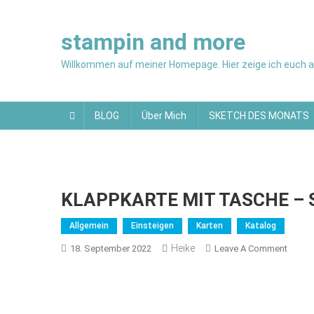
Skip
to
stampin and more
content
Willkommen auf meiner Homepage. Hier zeige ich euch al
BLOG
Über Mich
SKETCH DES MONATS
KLAPPKARTE MIT TASCHE – 
Allgemein
Einsteigen
Karten
Katalog
Heike
On
18. September 2022
Leave A Comment
KLAPP
MIT
TASC
–