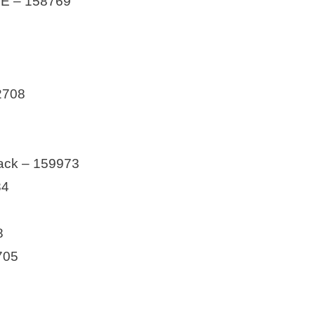
E – 158769
2708
pack – 159973
84
8
705