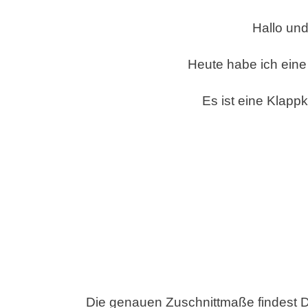
STAM
Hallo un
´UP!
Heute habe ich eine
Es ist eine Klapp
Die genauen Zuschnittmaße findest Du 