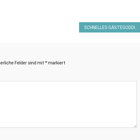
SCHNELLES GÄSTEGODDIE MIT DER KREATIVEN KISSENSCHACHTEL VON STAMPIN´UP!©
erliche Felder sind mit
*
markiert