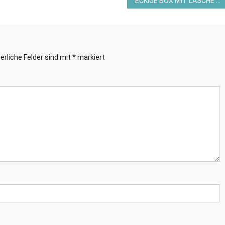
ECKIGE BOX MIT LASCHE – PRODUKTPAKET HANDGEMALTE BLÜTEN – STAMPIN´UP! ©
erliche Felder sind mit
*
markiert