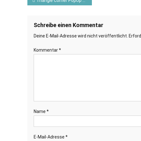
Beitragsnavigation
Triangle Corner PopUp Card – Am Horizont – Stampin`Up! ©
Schreibe einen Kommentar
Deine E-Mail-Adresse wird nicht veröffentlicht.
Erford
Kommentar
*
Name
*
E-Mail-Adresse
*