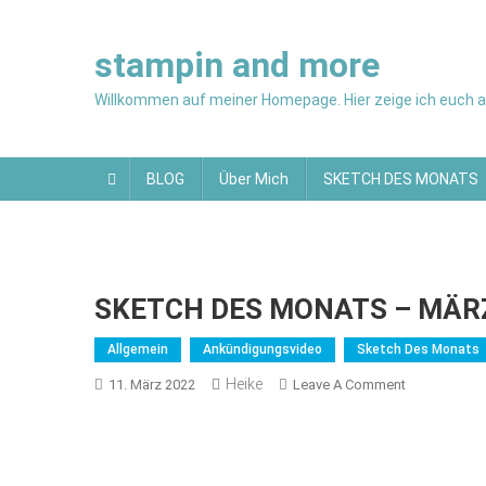
Skip
to
stampin and more
content
Willkommen auf meiner Homepage. Hier zeige ich euch al
BLOG
Über Mich
SKETCH DES MONATS
SKETCH DES MONATS – MÄR
Allgemein
Ankündigungsvideo
Sketch Des Monats
Heike
On
11. März 2022
Leave A Comment
SKETCH
DES
MONATS
–