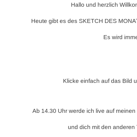
Hallo und herzlich Will
MÄRZ
2022-
Heute gibt es des SKETCH DES MONATS f
STAMPIN
AND
MORE
Es wird imme
Klicke einfach auf das Bild
Ab 14.30 Uhr werde ich live auf meinen
und dich mit den
anderen 