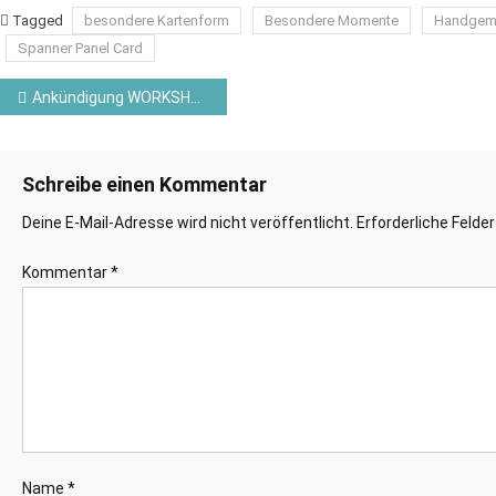
Tagged
besondere Kartenform
Besondere Momente
Handgema
Spanner Panel Card
Beitragsnavigation
Ankündigung WORKSHOP TO GO für den Juni 2021
Schreibe einen Kommentar
Deine E-Mail-Adresse wird nicht veröffentlicht.
Erforderliche Felde
Kommentar
*
Name
*