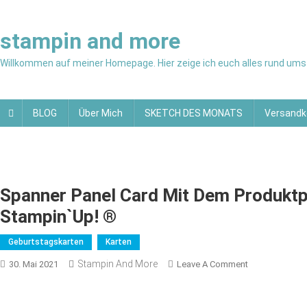
Skip
to
stampin and more
content
Willkommen auf meiner Homepage. Hier zeige ich euch alles rund ums 
BLOG
Über Mich
SKETCH DES MONATS
Versandk
Spanner Panel Card Mit Dem Produkt
Stampin`Up! ®
Geburtstagskarten
Karten
Stampin And More
On
30. Mai 2021
Leave A Comment
Spanner
Panel