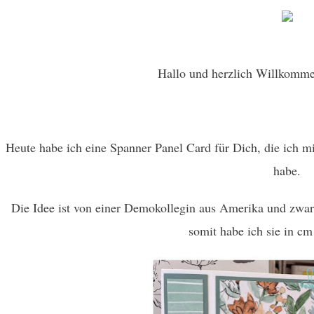
Card
Mit
Dem
Produktpaket
Handgemalte
Hallo und herzlich Willkomm
Blüten
–
Stampin`Up!
®
Heute habe ich eine Spanner Panel Card für Dich, die ich m
habe.
Die Idee ist von einer Demokollegin aus Amerika und zwa
somit habe ich sie in cm