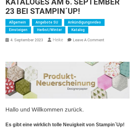
KATALOGES AM 6. SEPTEMBER
23 BEI STAMPIN´UP!
Allgemein
Angebote SU
Ankündigungsvideo
Einsteigen
Herbst/Winter
Katalog
Heike
On
4. September 2023
Leave A Comment
PRODUKT-
NEUERSCHEINU
UND
START
DES
MINI-
KATALOGES
AM
6.
Hallo und Willkommen zurück.
SEPTEMBER
23
BEI
Es gibt eine wirklich tolle Neuigkeit von Stampin´Up!
STAMPIN