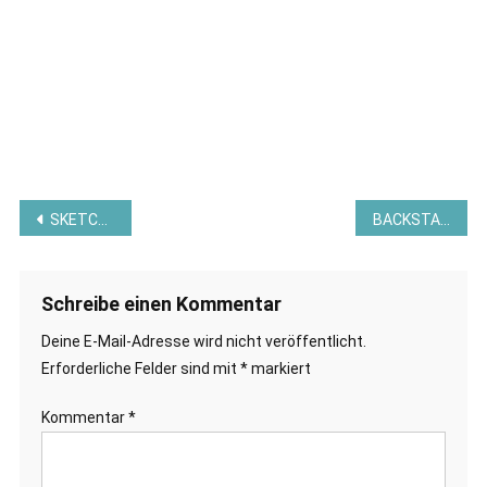
Beitragsnavigation
SKETCH DES MONATS – AUSLOSUNG AUGUST 2023 UND VORGABE SEPTEMBER 2023 – STAMPIN AND MORE
BACKSTAGE LAS VEGAS 2023 VON STAMPIN´UP!© – SWAPS UND GESCHENKE
Schreibe einen Kommentar
Deine E-Mail-Adresse wird nicht veröffentlicht.
Erforderliche Felder sind mit
*
markiert
Kommentar
*